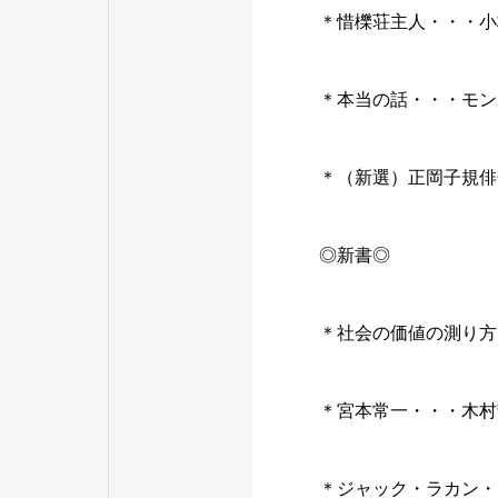
＊惜櫟荘主人・・・小
＊本当の話・・・モン
＊（新選）正岡子規俳
◎新書◎
＊社会の価値の測り方
＊宮本常一・・・木村
＊ジャック・ラカン・