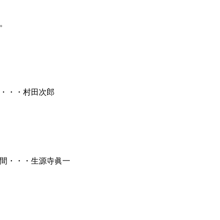
。
・・・村田次郎
間・・・生源寺眞一