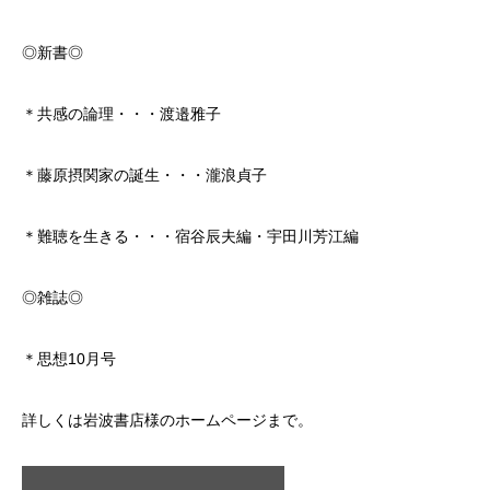
◎新書◎
＊共感の論理・・・渡邉雅子
＊藤原摂関家の誕生・・・瀧浪貞子
＊難聴を生きる・・・宿谷辰夫編・宇田川芳江編
◎雑誌◎
＊思想10月号
詳しくは岩波書店様のホームページまで。