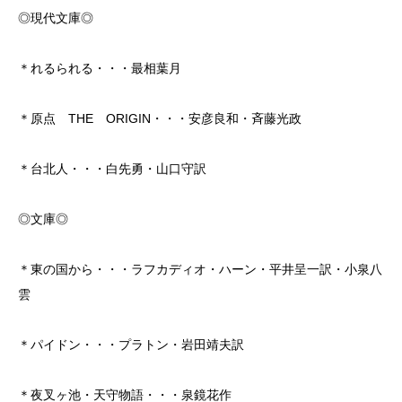
◎現代文庫◎
＊れるられる・・・最相葉月
＊原点 THE ORIGIN・・・安彦良和・斉藤光政
＊台北人・・・白先勇・山口守訳
◎文庫◎
＊東の国から・・・ラフカディオ・ハーン・平井呈一訳・小泉八
雲
＊パイドン・・・プラトン・岩田靖夫訳
＊夜叉ヶ池・天守物語・・・泉鏡花作