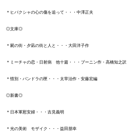
＊ヒバクシャの心の傷を追って・・・中澤正夫
◎文庫◎
＊屍の街・夕凪の街と人と・・・大田洋子作
＊ミーチャの恋・日射病 他十篇・・・ブーニン作・高橋知之訳
＊惜別・パンドラの匣・・・太宰治作・安藤宏編
◎新書◎
＊日本軍慰安婦・・・吉見義明
＊光の美術 モザイク・・・益田朋幸