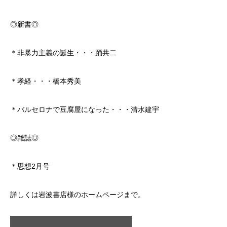
◎新書◎
＊非暴力主義の誕生・・・踊共二
＊孝経・・・橋本秀美
＊バルセロナで豆腐屋になった・・・清水建宇
◎雑誌◎
＊思想2月号
詳しくは岩波書店様のホームページまで。