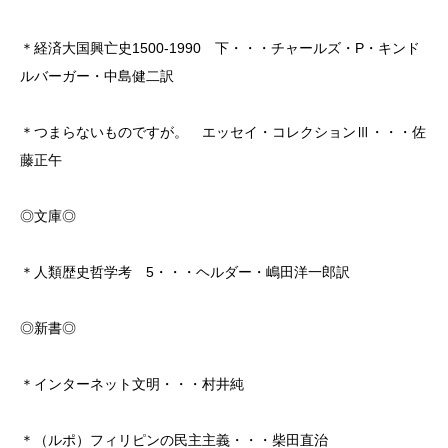
＊経済大国興亡史1500-1990 下・・・チャールズ・P・キンド
ルバーガー・中島健二訳
＊つまらないものですが。 エッセイ・コレクションⅢ・・・佐
藤正午
◎文庫◎
＊人類歴史哲学考 5・・・ヘルダー・嶋田洋一郎訳
◎新書◎
＊インターネット文明・・・村井純
＊（ルポ）フィリピンの民主主義・・・柴田直治