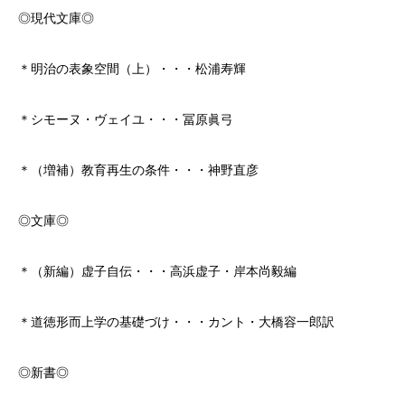
◎現代文庫◎
＊明治の表象空間（上）・・・松浦寿輝
＊シモーヌ・ヴェイユ・・・冨原眞弓
＊（増補）教育再生の条件・・・神野直彦
◎文庫◎
＊（新編）虚子自伝・・・高浜虚子・岸本尚毅編
＊道徳形而上学の基礎づけ・・・カント・大橋容一郎訳
◎新書◎