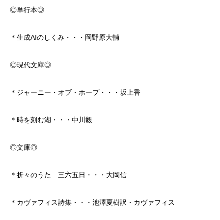
◎単行本◎
＊生成AIのしくみ・・・岡野原大輔
◎現代文庫◎
＊ジャーニー・オブ・ホープ・・・坂上香
＊時を刻む湖・・・中川毅
◎文庫◎
＊折々のうた 三六五日・・・大岡信
＊カヴァフィス詩集・・・池澤夏樹訳・カヴァフィス