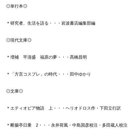
◎単行本◎
＊研究者、生活を語る・・・岩波書店編集部編
◎現代文庫◎
＊増補 平清盛 福原の夢・・・髙橋昌明
＊「方言コスプレ」の時代・・・田中ゆかり
◎文庫◎
＊エティオピア物語 上・・・ヘリオドロス作・下田立行訳
＊断腸亭日乗 2・・・永井荷風・中島国彦校注・多田蔵人校注