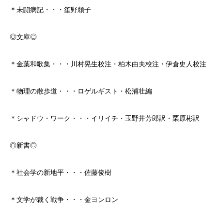
＊未闘病記・・・笙野頼子
◎文庫◎
＊金葉和歌集・・・川村晃生校注・柏木由夫校注・伊倉史人校注
＊物理の散歩道・・・ロゲルギスト・松浦壮編
＊シャドウ・ワーク・・・イリイチ・玉野井芳郎訳・栗原彬訳
◎新書◎
＊社会学の新地平・・・佐藤俊樹
＊文学が裁く戦争・・・金ヨンロン