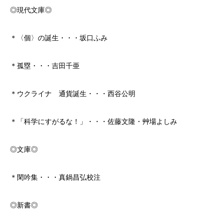
◎現代文庫◎
＊〈個〉の誕生・・・坂口ふみ
＊孤塁・・・吉田千亜
＊ウクライナ 通貨誕生・・・西谷公明
＊「科学にすがるな！」・・・佐藤文隆・艸場よしみ
◎文庫◎
＊閑吟集・・・真鍋昌弘校注
◎新書◎