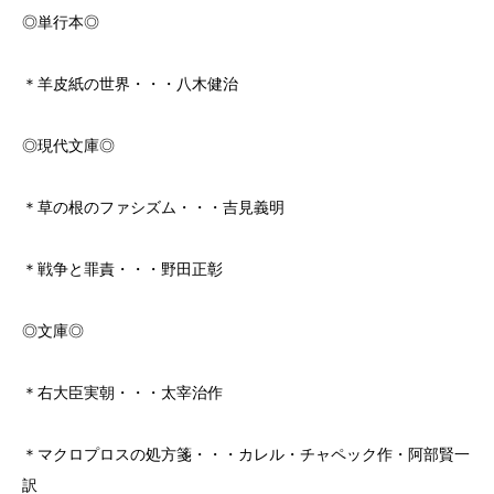
◎単行本◎
＊羊皮紙の世界・・・八木健治
◎現代文庫◎
＊草の根のファシズム・・・吉見義明
＊戦争と罪責・・・野田正彰
◎文庫◎
＊右大臣実朝・・・太宰治作
＊マクロプロスの処方箋・・・カレル・チャペック作・阿部賢一
訳