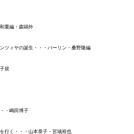
和重編・森鷗外
ンツィヤの誕生・・・バーリン・桑野隆編
子規
・・嶋田博子
を行く・・・山本章子・宮城裕也