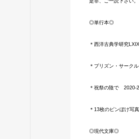
是非、ご一読下さい。
◎単行本◎
＊西洋古典学研究LX
＊プリズン・サークル
＊祝祭の陰で 2020-
＊13枚のピンぼけ写
◎現代文庫◎